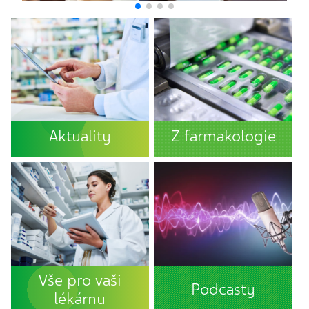
Aktuality
Z farmakologie
Vše pro vaši
Podcasty
lékárnu