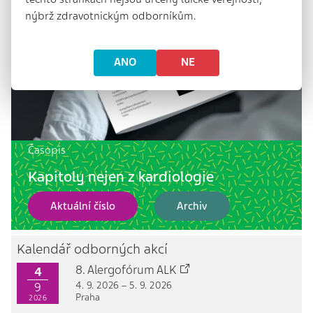
nýbrž zdravotnickým odborníkům.
ANO
NE
Časopis
Kapitoly nejen z kardiologie
Aktuální číslo
Archiv
Kalendář odborných akcí
8. Alergofórum ALK
4
4. 9. 2026 – 5. 9. 2026
9
Praha
2026