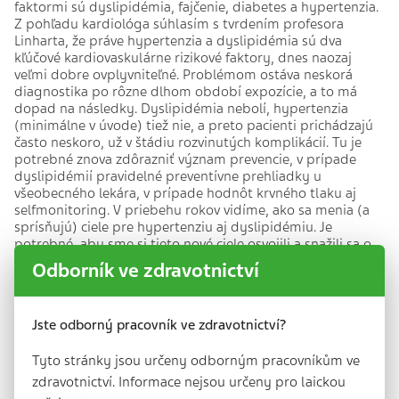
faktormi sú dyslipidémia, fajčenie, diabetes a hypertenzia.
Z pohľadu kardiológa súhlasím s tvrdením profesora
Linharta, že práve hypertenzia a dyslipidémia sú dva
kľúčové kardiovaskulárne rizikové faktory, dnes naozaj
veľmi dobre ovplyvniteľné. Problémom ostáva neskorá
diagnostika po rôzne dlhom období expozície, a to má
dopad na následky. Dyslipidémia nebolí, hypertenzia
(minimálne v úvode) tiež nie, a preto pacienti prichádzajú
často neskoro, už v štádiu rozvinutých komplikácií. Tu je
potrebné znova zdôrazniť význam prevencie, v prípade
dyslipidémií pravidelné preventívne prehliadky u
všeobecného lekára, v prípade hodnôt krvného tlaku aj
selfmonitoring. V priebehu rokov vidíme, ako sa menia (a
sprísňujú) ciele pre hypertenziu aj dyslipidémiu. Je
potrebné, aby sme si tieto nové ciele osvojili a snažili sa o
ich dosiahnutie u našich pacientov. K dispozícii máme
Odborník ve zdravotnictví
široké armamentárium prípravkov, trh tiež reaguje na nové
trendy a odporúčania. Existujú fixné kombinácie, ktoré
zlepšujú adherenciu a komplianciu pacienta ako v liečbe
Jste odborný pracovník ve zdravotnictví?
hypertenzie, tak aj dyslipidémií. V oblasti dyslipidémií
máme k dispozícii aj inovatívnu parenterálnu liečbu, ktorá
Tyto stránky jsou určeny odborným pracovníkům ve
preukázala, že aterosklerózu vieme nielen spomaliť alebo
zastaviť, dnes je realitou aj regresia aterosklerotických
zdravotnictví. Informace nejsou určeny pro laickou
3
plátov.
Často však musíme prekonávať neochotu, alebo