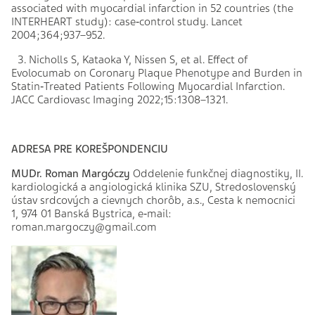
associated with myocardial infarction in 52 countries (the
INTERHEART study): case‑control study. Lancet
2004;364;937–952.
3. Nicholls S, Kataoka Y, Nissen S, et al. Effect of
Evolocumab on Coronary Plaque Phenotype and Burden in
Statin‑Treated Patients Following Myocardial Infarction.
JACC Cardiovasc Imaging 2022;15:1308–1321.
ADRESA PRE KOREŠPONDENCIU
MUDr. Roman Margóczy
Oddelenie funkčnej diagnostiky, II.
kardiologická a angiologická klinika SZU, Stredoslovenský
ústav srdcových a cievnych chorôb, a.s., Cesta k nemocnici
1, 974 01 Banská Bystrica, e‑mail:
roman.margoczy@gmail.com