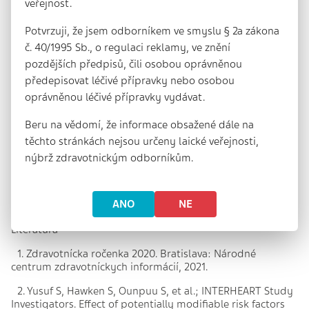
veřejnost.
dokonca odpor pacientov k hypolipidemickej liečbe, na
strane zdravotníckych profesionálov potom inerciu k
Potvrzuji, že jsem odborníkem ve smyslu § 2a zákona
odporúčaniam napriek tomu, že medicína dôkazov
č. 40/1995 Sb., o regulaci reklamy, ve znění
opakovane potvrdila platnosť LDL hypotézy, že čím nižšie,
tým lepšie. K tomuto konštatovaniu už pridávame len
pozdějších předpisů, čili osobou oprávněnou
poznámku – čím rýchlejšie, tým lepšie a čím dlhšie, tým
předepisovat léčivé přípravky nebo osobou
lepšie. Nabádame tak k včasnej iniciácii liečby s
oprávněnou léčivé přípravky vydávat.
dostatočným hypolipidemickým potenciálom, ktorú
ponechávame (v neprítomnosti nežiaducich účinkov)
Beru na vědomí, že informace obsažené dále na
dlhodobo, prakticky celoživotne.
těchto stránkách nejsou určeny laické veřejnosti,
Digitalizácia v zdravotníctve má potenciál odstrániť ľudskú
nýbrž zdravotnickým odborníkům.
chybovosť podobne ako zavedenie robotov vo výrobných
závodoch, kde sa vyžaduje presnosť pri opakujúcich sa
monotónnych činnostiach. Verím, že to nie je hudba
ANO
NE
vzdialenej budúcnosti.
Literatúra
1. Zdravotnícka ročenka 2020. Bratislava: Národné
centrum zdravotníckych informácií, 2021.
2. Yusuf S, Hawken S, Ounpuu S, et al.; INTERHEART Study
Investigators. Effect of potentially modifiable risk factors