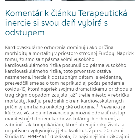
Komentár k článku Terapeutická
inercie si svou daň vybírá s
odstupem
Kardiovaskulárne ochorenia dominujú ako príčina
morbidity a mortality v priestore strednej Európy. Napriek
tomu, že sme sa z pásma veľmi vysokého
kardiovaskulárneho rizika posunuli do pásma vysokého
kardiovaskulárneho rizika, toto prvenstvo ostáva
nezmenené. Inercia k dostupným dátam je evidentná,
presvedčili sme sa o tom napríklad aj počas pandémie
covidu‑19, ktorá napriek svojmu dramatickému príchodu a
tragickým dopadom zaujala „až“ tretie miesto v rebríčku
mortality, keď ju predbehli okrem kardiovaskulárnych
1
príčin aj úmrtia na onkologické ochorenia.
Prevencia je
kľúčová, včasnou in­ter­ven­ciou je možné oddialiť nástup
manifestných foriem kardiovaskulárnych ochorení, a
zabrániť tak komplikáciám, ktoré uberajú roky života a
negatívne ovplyvňujú aj jeho kvalitu. Už pred 20 rokmi
2
štúdia INTERHEART
dokázala, že najsilnejšími rizikovými