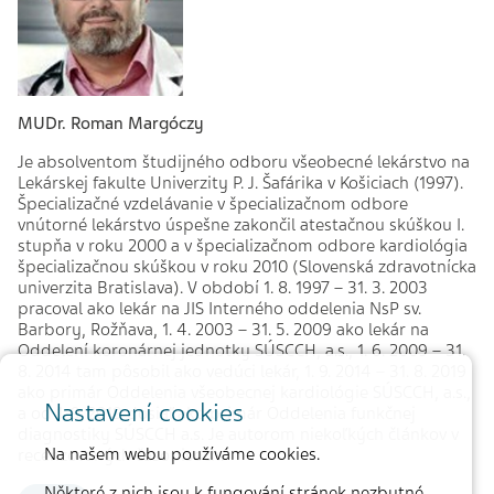
MUDr. Roman Margóczy
Je absolventom študijného odboru všeobecné lekárstvo na
Lekárskej fakulte Univerzity P. J. Šafárika v Košiciach (1997).
Špecializačné vzdelávanie v špecializačnom odbore
vnútorné lekárstvo úspešne zakončil atestačnou skúškou I.
stupňa v roku 2000 a v špecializačnom odbore kardiológia
špecializačnou skúškou v roku 2010 (Slovenská zdravotnícka
univerzita Bratislava). V období 1. 8. 1997 – 31. 3. 2003
pracoval ako lekár na JIS Interného oddelenia NsP sv.
Barbory, Rožňava, 1. 4. 2003 – 31. 5. 2009 ako lekár na
Oddelení koronárnej jednotky SÚSCCH, a.s., 1. 6. 2009 – 31.
8. 2014 tam pôsobil ako vedúci lekár, 1. 9. 2014 – 31. 8. 2019
ako primár Oddelenia všeobecnej kardiológie SÚSCCH, a.s.,
Nastavení cookies
a od 1. 9. 2019 dosiaľ ako primár Oddelenia funkčnej
diagnostiky SÚSCCH a.s. Je autorom niekoľkých článkov v
Na našem webu používáme cookies.
recenzovaných časopisoch.
Některé z nich jsou k fungování stránek nezbytné,