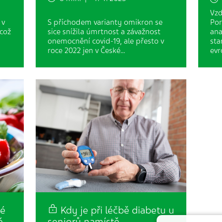
Vzd
 v
S příchodem varianty omikron se
Por
 což
sice snížila úmrtnost a závažnost
ana
onemocnění covid-19, ale přesto v
sta
roce 2022 jen v České…
evr
ré
Kdy je při léčbě diabetu u
é
seniorů namístě