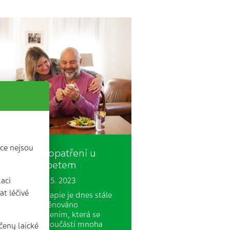
ce nejsou
Režimová opatření u
niorů s diabetem
0 min. | 30. 5. 2023
laci
t léčivé
le farmakoterapie je dnes stále
e pozornosti věnováno
imovým opatřením, která se
vají nedílnou součástí mnoha
čeny laické