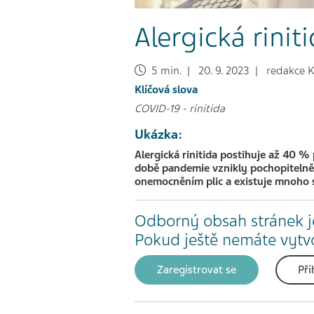
Alergická rinit
5 min. | 20. 9. 2023 | redakce K
Klíčová slova
COVID-19
-
rinitida
Ukázka:
Alergická rinitida postihuje až 40 
době pandemie vznikly pochopiteln
onemocněním plic a existuje mnoho s
Odborný obsah stránek j
Pokud ještě nemáte vytvoř
Zaregistrovat se
Při