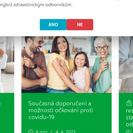
vou
pravděpodobnost, že budou žít
odb
, nýbrž zdravotnickým odborníkům.
déle…
opa
ANO
NE
:
Současná doporučení a
možnosti očkování proti
re
covidu‑19
st
od
8 min. | 4. 4. 2023
4