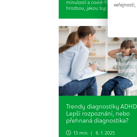
minulostí a covid-19 již není tako
veřejnosti
hrozbou, jakou byl ještě loni.…
Trendy diagnostiky ADHD
Lepší rozpoznání, nebo
přehnaná diagnostika?
13 min. | 6. 1. 2025