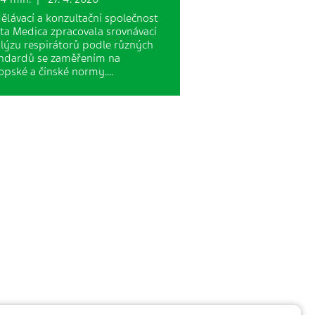
ělávací a konzultační společnost
ta Medica zpracovala srovnávací
lýzu respirátorů podle různých
ndardů se zaměřením na
opské a čínské normy.…