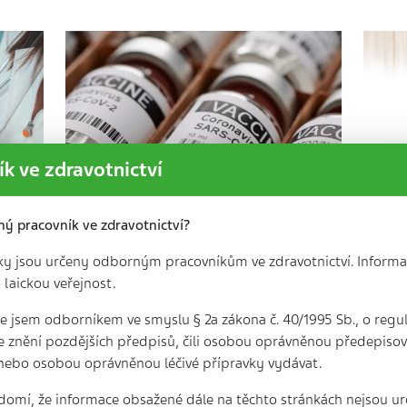
k ve zdravotnictví
ný pracovník ve zdravotnictví?
ky jsou určeny odborným pracovníkům ve zdravotnictví. Informa
Vakcína proti covidu-19
 laickou veřejnost.
em
může lidem se srdečním
se
selháním pomoci žít…
1
 že jsem odborníkem ve smyslu § 2a zákona č. 40/1995 Sb., o regu
3 min. | 24. 5. 2024
e znění pozdějších předpisů, čili osobou oprávněnou předepisova
Ved
Pacienti se srdečním selháním (SS),
víc
nebo osobou oprávněnou léčivé přípravky vydávat.
mi“
kteří jsou očkováni proti covidu-19,
rež
í
mají o 82 procent vyšší
stá
domí, že informace obsažené dále na těchto stránkách nejsou ur