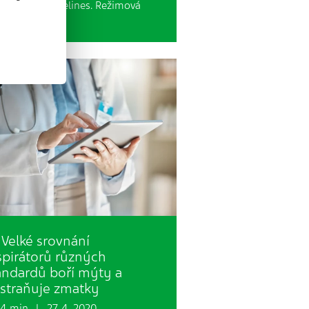
orných guidelines. Režimová
tření…
Velké srovnání
spirátorů různých
andardů boří mýty a
straňuje zmatky
 min. | 27. 4. 2020