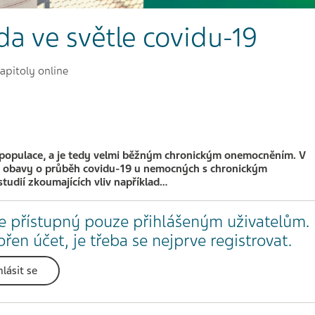
ida ve světle covidu-19
apitoly online
% populace, a je tedy velmi běžným chronickým onemocněním. V
ě obavy o průběh covidu-19 u nemocných s chronickým
tudií zkoumajících vliv například…
e přístupný pouze přihlášeným uživatelům.
en účet, je třeba se nejprve registrovat.
hlásit se