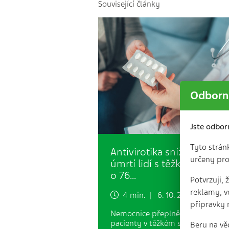
Související články
Odborní
Jste odbor
Tyto strán
Antivirotika snížila riziko
určeny pro
úmrtí lidí s těžkým covid
o 76…
Potvrzuji,
reklamy, v
4 min. | 6. 10. 2023
přípravky 
Nemocnice přeplněné „covidový
pacienty v těžkém stavu jsou nyn
Beru na vě