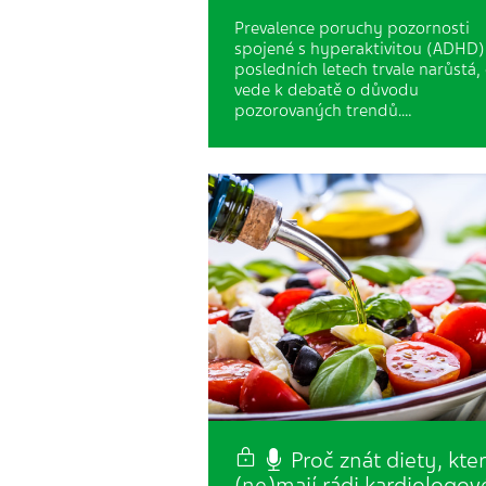
Prevalence poruchy pozornosti
spojené s hyperaktivitou (ADHD)
posledních letech trvale narůstá,
vede k debatě o důvodu
pozorovaných trendů.…
Proč znát diety, kte
(ne)mají rádi kardiologov