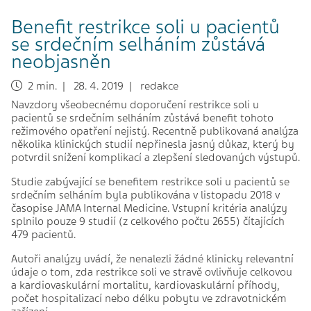
Benefit restrikce soli u pacientů
se srdečním selháním zůstává
neobjasněn
2 min. | 28. 4. 2019 | redakce
Navzdory všeobecnému doporučení restrikce soli u
pacientů se srdečním selháním zůstává benefit tohoto
režimového opatření nejistý. Recentně publikovaná analýza
několika klinických studií nepřinesla jasný důkaz, který by
potvrdil snížení komplikací a zlepšení sledovaných výstupů.
Studie zabývající se benefitem restrikce soli u pacientů se
srdečním selháním byla publikována v listopadu 2018 v
časopise JAMA Internal Medicine. Vstupní kritéria analýzy
splnilo pouze 9 studií (z celkového počtu 2655) čítajících
479 pacientů.
Autoři analýzy uvádí, že nenalezli žádné klinicky relevantní
údaje o tom, zda restrikce soli ve stravě ovlivňuje celkovou
a kardiovaskulární mortalitu, kardiovaskulární příhody,
počet hospitalizací nebo délku pobytu ve zdravotnickém