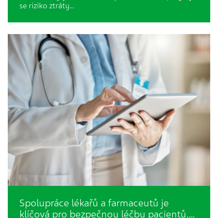
se riziko ztráty…
Spolupráce lékařů a farmaceutů je
klíčová pro bezpečnou léčbu pacientů,…