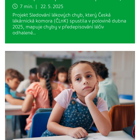
7 min. | 22. 5. 2025
Projekt Sledování lékových chyb, který Česká
lékárnická komora (ČLnK) spustila v polovině dubna
2025, mapuje chyby v předepisování léčiv
odhalené…