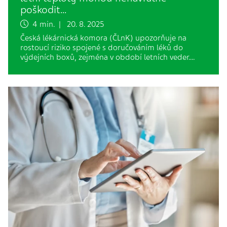
poškodit…
4 min. | 20. 8. 2025
Česká lékárnická komora (ČLnK) upozorňuje na
rostoucí riziko spojené s doručováním léků do
výdejních boxů, zejména v období letních veder.…