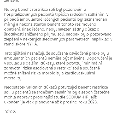
zařízení.
Nulový benefit restrikce soli byl pozorován u
hospitalizovaných pacientů trpících srdečním selháním. V
případě ambulantně léčených pacientů byl zaznamenán
mírný a nekonzistentní benefit tohoto režimového
opatření. Jinak řečeno, nebyl nalezen žádný důkaz o
škodlivosti sníženého příjmu soli, naopak bylo pozorováno
zlepšení v některých sledovaných parametrech, například v
rámci skóre NYHA.
Tato zjištění naznačují, že současná osvědčená praxe by u
ambulantních pacientů neměla být měněna. Doporučení je
v souladu s dalšími důkazy, které potvrzují minimální
zdravotní rizika asociovaná s restrikcí soli a současně
možné snížení rizika morbidity a kardiovaskulární
mortality.
Nedostatek validních důkazů potvrzující benefit restrikce
soli u pacientů se srdečním selháním by alespoň částečně
mohla napravit probíhající studie SODIUM-HF, jejíž
ukončení je však plánované až k prosinci roku 2023.
(drho)