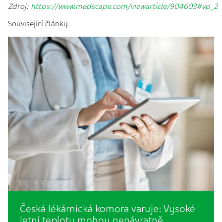
Zdroj:
https://www.medscape.com/viewarticle/904603#vp_2
Související články
Česká lékárnická komora varuje: Vysoké
letní teploty mohou nenávratně