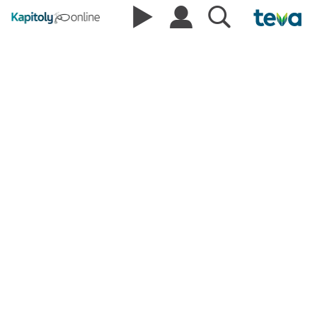
Benefit restrikce soli u
pacientů se srdečním selháním
zůstává neobjasněn