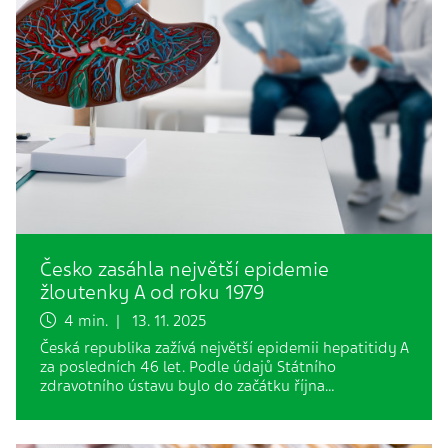
Česko zasáhla největší epidemie
žloutenky A od roku 1979
4 min. | 13. 11. 2025
Česká republika zažívá největší epidemii hepatitidy A
za posledních 46 let. Podle údajů Státního
zdravotního ústavu bylo do začátku října…