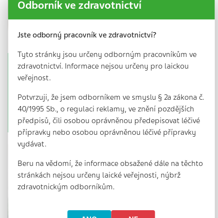
Odborník ve zdravotnictví
Jste odborný pracovník ve zdravotnictví?
Tyto stránky jsou určeny odborným pracovníkům ve
zdravotnictví. Informace nejsou určeny pro laickou
Tuberkulóza se Česka drží
veřejnost.
6 min. | 12. 3. 2026
Potvrzuji, že jsem odborníkem ve smyslu § 2a zákona č.
Počet případů tuberkulózy v Česku neklesá. Kvůli
měnící se geopolitické situaci sem proudí lidé ze
40/1995 Sb., o regulaci reklamy, ve znění pozdějších
zemí, kde se nemoc vymyká…
předpisů, čili osobou oprávněnou předepisovat léčivé
přípravky nebo osobou oprávněnou léčivé přípravky
vydávat.
Beru na vědomí, že informace obsažené dále na těchto
stránkách nejsou určeny laické veřejnosti, nýbrž
zdravotnickým odborníkům.