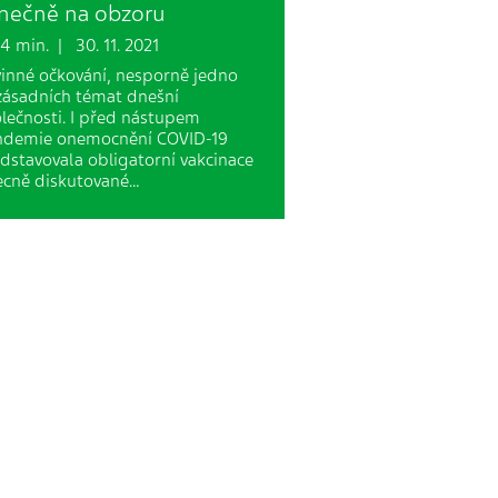
nečně na obzoru
 min. | 30. 11. 2021
inné očkování, nesporně jedno
zásadních témat dnešní
lečnosti. I před nástupem
ndemie onemocnění COVID-19
dstavovala obligatorní vakcinace
cně diskutované…