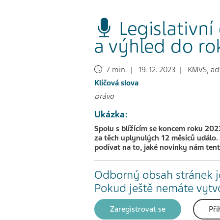
Legislativní
a výhled do ro
7 min. | 19. 12. 2023 | KMVS, advo
Klíčová slova
právo
Ukázka:
Spolu s blížícím se koncem roku 2023
za těch uplynulých 12 měsíců událo.
podívat na to, jaké novinky nám tent
Odborný obsah stránek j
Pokud ještě nemáte vytvoř
Zaregistrovat se
Při