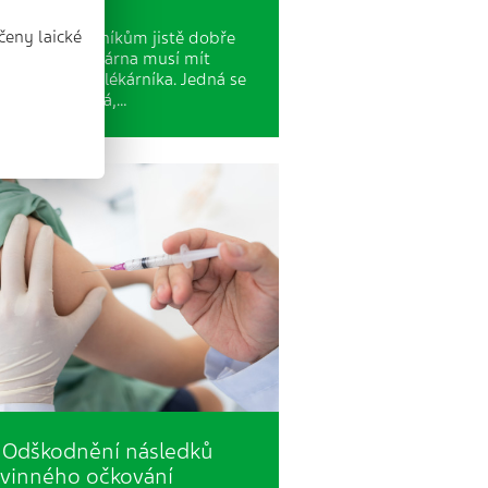
čeny laické
 je všem lékárníkům jistě dobře
mo, každá lékárna musí mít
ho vedoucího lékárníka. Jedná se
sobu, která má,…
Odškodnění následků
vinného očkování