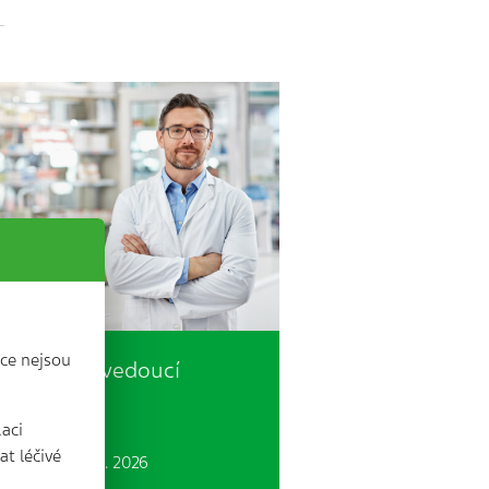
ce nejsou
Pověřený vedoucí
kárník?
laci
t léčivé
 min. | 22. 1. 2026