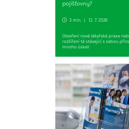
pojišťovny?
3 min. | 12. 7. 2026
Otevření nové lékařské praxe ne
rozšíření té stávající s sebou přin
mnoho úskalí