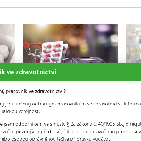
k ve zdravotnictví
ný pracovník ve zdravotnictví?
ky jsou určeny odborným pracovníkům ve zdravotnictví. Informa
První tři měsíce provozu
 laickou veřejnost.
nového systému evidence
lé
započitatelných doplatků
 že jsem odborníkem ve smyslu § 2a zákona č. 40/1995 Sb., o regu
a…
e znění pozdějších předpisů, čili osobou oprávněnou předepisova
3
3 min. | 24. 3. 2025
nebo osobou oprávněnou léčivé přípravky vydávat.