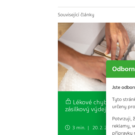
Související články
Odborní
Jste odbor
Tyto strán
Lékové chyby vs.
určeny pro
zásilkový výdej Rx léčiv
Potvrzuji,
reklamy, v
3 min. | 20. 2. 2026
přípravky 