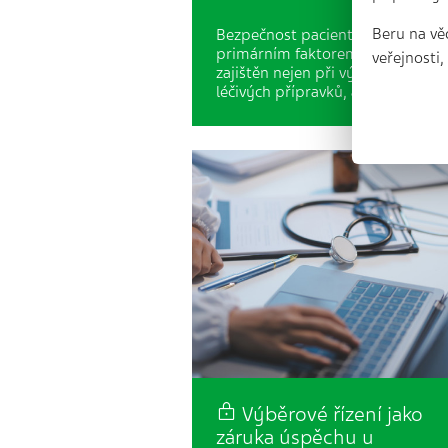
Beru na vě
Bezpečnost pacienta. Ta je tím
primárním faktorem, který má b
veřejnosti
zajištěn nejen při výdeji „Rx“
léčivých přípravků, ale i při…
Výběrové řízení jako
záruka úspěchu u