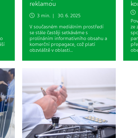
reklamou
ko
4
3 min. | 30. 6. 2025
Pov
V současném mediálním prostředí
ze 
se stále častěji setkáváme s
spo
bo
prolínáním informativního obsahu a
pa
áší
komerční propagace, což platí
pře
obzvláště v oblasti…
obe