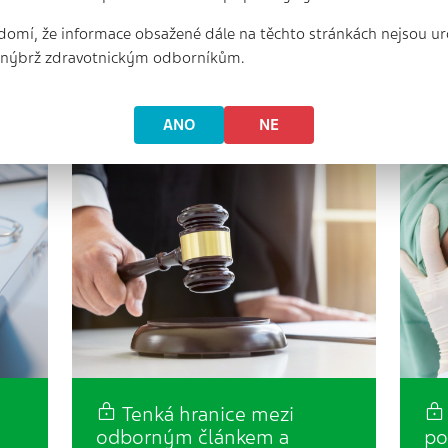
Spolu s koncem března tohoto roku
domí, že informace obsažené dále na těchto stránkách nejsou ur
skončí i první čtvrtletí provozu
Jak
ýt
nového systému evidence
zná
, nýbrž zdravotnickým odborníkům.
započitatelných doplatků a
své
ochranných limitů souvisejících…
o o
ANO
NE
Tenká hranice mezi
odborným článkem a
po