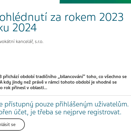
 ohlédnutí za rokem 2023
ku 2024
kátní kancelář, s.r.o.
 přichází období tradičního „bilancování“ toho, co všechno se
 A kdy jindy než právě v rámci tohoto období je vhodné se
o rok přinesl v oblasti…
e přístupný pouze přihlášeným uživatelům.
en účet, je třeba se nejprve registrovat.
hlásit se