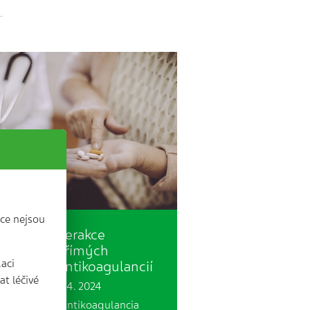
ce nejsou
Lékové interakce
rfarinu a přímých
laci
rorálních antikoagulancií
t léčivé
3 min. | 26. 4. 2024
má perorální antikoagulancia