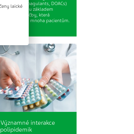
rect oral anticoagulants, DOACs)
čeny laické
o warfarin jsou základem
ikoagulační léčby, která
hraňuje životy mnoha pacientům.
většině…
Významné interakce
polipidemik