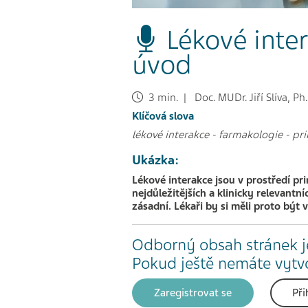
Lékové inter
úvod
3 min. | Doc. MUDr. Jiří Slíva, Ph.
Klíčová slova
lékové interakce
-
farmakologie
-
pri
Ukázka:
Lékové interakce jsou v prostředí pr
nejdůležitějších a klinicky relevantn
zásadní. Lékaři by si měli proto být
Odborný obsah stránek j
Pokud ještě nemáte vytvoř
Zaregistrovat se
Při