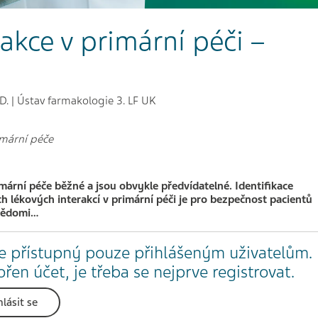
akce v primární péči –
D. | Ústav farmakologie 3. LF UK
mární péče
imární péče běžné a jsou obvykle předvídatelné. Identifikace
ích lékových interakcí v primární péči je pro bezpečnost pacientů
 vědomi…
e přístupný pouze přihlášeným uživatelům.
en účet, je třeba se nejprve registrovat.
hlásit se