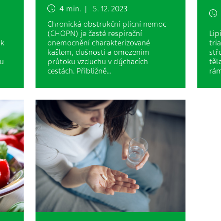
4 min. | 5. 12. 2023
6
Chronická obstrukční plicní nemoc
(CHOPN) je časté respirační
Lip
ik
onemocnění charakterizované
tri
kašlem, dušností a omezením
stř
 u
průtoku vzduchu v dýchacích
těl
cestách. Přibližně…
rá