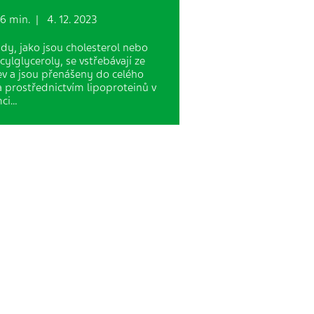
 min. | 4. 12. 2023
idy, jako jsou cholesterol nebo
acylglyceroly, se vstřebávají ze
ev a jsou přenášeny do celého
a prostřednictvím lipoproteinů v
mci…