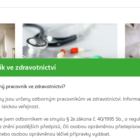
k ve zdravotnictví
ný pracovník ve zdravotnictví?
ky jsou určeny odborným pracovníkům ve zdravotnictví. Informa
Významné lékové
 laickou veřejnost.
interakce antihypertenziv
wa
 že jsem odborníkem ve smyslu § 2a zákona č. 40/1995 Sb., o regu
pe
5 min. | 6. 12. 2023
e znění pozdějších předpisů, čili osobou oprávněnou předepisova
1
nebo osobou oprávněnou léčivé přípravky vydávat.
Podle Světové zdravotnické
Pří