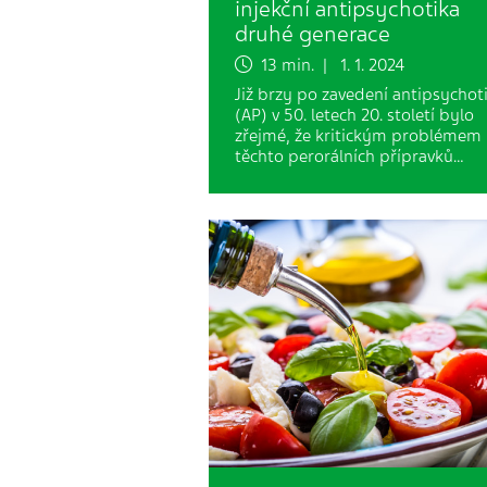
injekční antipsychotika
druhé generace
13 min. | 1. 1. 2024
Již brzy po zavedení antipsychot
(AP) v 50. letech 20. století bylo
zřejmé, že kritickým problémem
těchto perorálních přípravků…