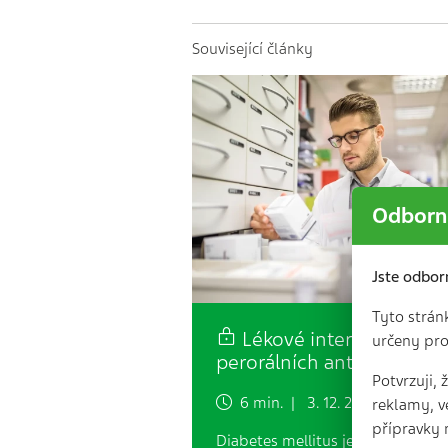
Související články
Odborní
Jste odbor
Tyto strán
Lékové interakce
určeny pro
perorálních antidiabetik
Potvrzuji,
6 min. | 3. 12. 2023
reklamy, v
přípravky 
Diabetes mellitus je chronické,