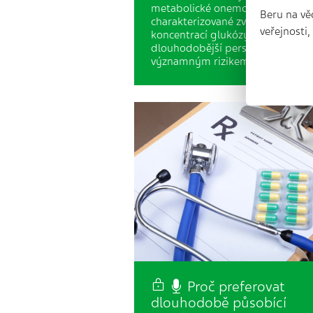
metabolické onemocnění
Beru na vě
charakterizované zvýšenou
veřejnosti
koncentrací glukózy v krvi a z
dlouhodobější perspektivy
významným rizikem mikro- a…
Proč preferovat
dlouhodobě působící