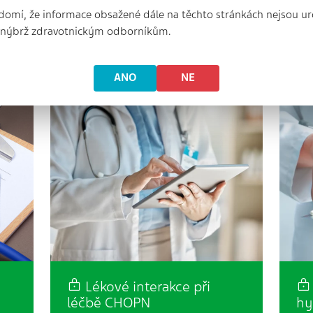
organizace (WHO) celosvětově trpí
(di
domí, že informace obsažené dále na těchto stránkách nejsou ur
hypertenzí přibližně 1,13 miliardy
neb
, nýbrž zdravotnickým odborníkům.
obyvatel, přičemž optimální
ant
kontroly dosahuje pouze zhruba
zac
čtvrtina nemocných.…
Ve 
ANO
NE
Lékové interakce při
léčbě CHOPN
hy