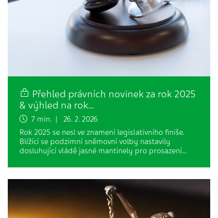
Přehled právních novinek za rok 2025
& výhled na rok…
7 min. | 26. 2. 2026
Rok 2025 se nesl ve znamení legislativního finiše.
Blížící se podzimní sněmovní volby nastavily
dosluhující vládě jasné mantinely pro prosazení…