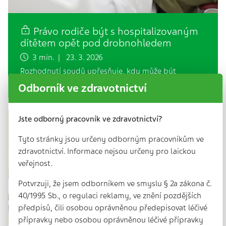
Právo rodiče být s hospitalizovaným
dítětem opět pod drobnohledem
3 min. | 23. 3. 2026
Rozhodnutí soudů upřesňuje, kdy může být
přítomnost rodiče u dítěte v nemocnici omezena.
Odborník ve zdravotnictví
Jste odborný pracovník ve zdravotnictví?
Tyto stránky jsou určeny odborným pracovníkům ve
zdravotnictví. Informace nejsou určeny pro laickou
veřejnost.
Potvrzuji, že jsem odborníkem ve smyslu § 2a zákona č.
40/1995 Sb., o regulaci reklamy, ve znění pozdějších
předpisů, čili osobou oprávněnou předepisovat léčivé
přípravky nebo osobou oprávněnou léčivé přípravky