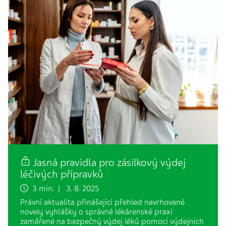
Jasná pravidla pro zásilkový výdej
léčivých přípravků
3 min. | 3. 8. 2025
Právní aktualita přinášející přehled navrhované
novely vyhlášky o správné lékárenské praxi
zaměřené na bezpečný výdej léků pomocí výdejních