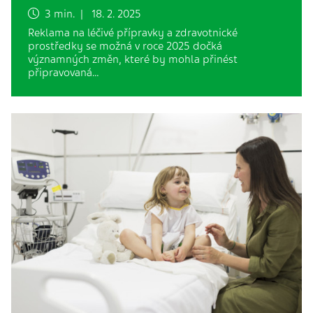
3 min. | 18. 2. 2025
Reklama na léčivé přípravky a zdravotnické
prostředky se možná v roce 2025 dočká
významných změn, které by mohla přinést
připravovaná…