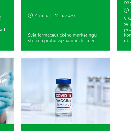
re
3
4 min. | 11. 5. 2026
ě
V s
se 
rad
pro
Svět farmaceutického marketingu
kom
stojí na prahu významných změn.
obz