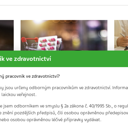
k ve zdravotnictví
ný pracovník ve zdravotnictví?
ky jsou určeny odborným pracovníkům ve zdravotnictví. Informa
 laickou veřejnost.
První tři měsíce provozu
nového systému evidence
pr
 že jsem odborníkem ve smyslu § 2a zákona č. 40/1995 Sb., o regu
započitatelných doplatků
pr
e znění pozdějších předpisů, čili osobou oprávněnou předepisova
a…
nebo osobou oprávněnou léčivé přípravky vydávat.
3
3 min. | 24. 3. 2025