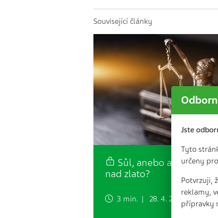
Související články
Odborní
Jste odbor
Tyto strán
určeny pro
Sůl, anebo antibiotika
nad zlato?
Potvrzuji,
reklamy, v
3 min. | 28. 4. 2023
přípravky 