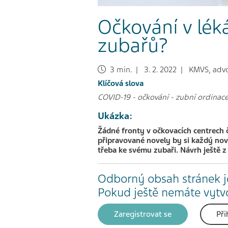
Očkování v lék
zubařů?
3 min. | 3. 2. 2022 | KMVS, advoká
Klíčová slova
COVID-19
-
očkování
-
zubní ordinac
Ukázka:
Žádné fronty v očkovacích centrech 
připravované novely by si každý nov
třeba ke svému zubaři. Návrh ještě z 
Odborný obsah stránek j
Pokud ještě nemáte vytvoř
Zaregistrovat se
Při