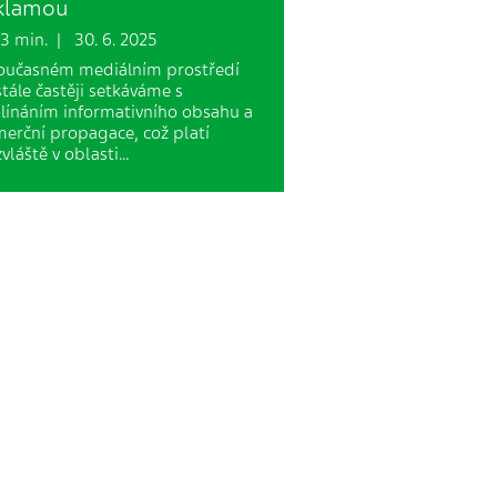
klamou
 min. | 30. 6. 2025
oučasném mediálním prostředí
stále častěji setkáváme s
línáním informativního obsahu a
erční propagace, což platí
vláště v oblasti…