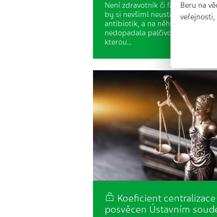
Beru na vě
Není zdravotník či farmaceut, kte
by si nevšiml neustálých výpadk
veřejnosti
antibiotik, a na něhož by
nedopadala palčivost celé situace
kterou…
Koeficient centralizace
posvěcen Ústavním sou