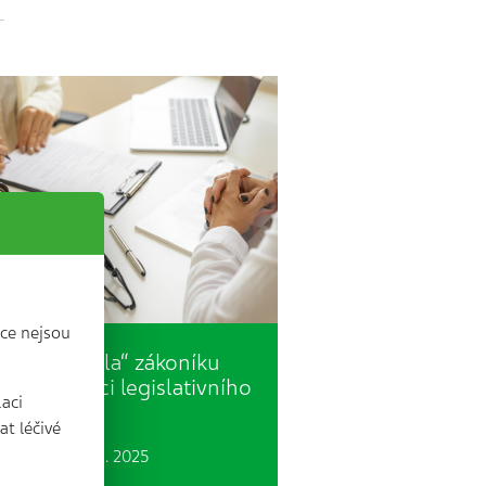
ce nejsou
„Flexinovela“ zákoníku
áce na konci legislativního
laci
ocesu
t léčivé
 min. | 19. 3. 2025