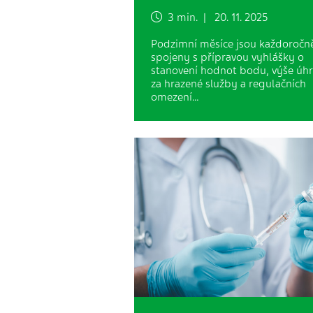
3 min. | 20. 11. 2025
Podzimní měsíce jsou každoročn
spojeny s přípravou vyhlášky o
stanovení hodnot bodu, výše úh
za hrazené služby a regulačních
omezení…