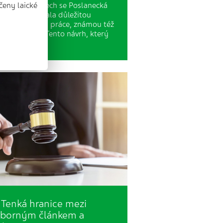
čeny laické
plynulých dnech se Poslanecká
movna zabývala důležitou
elou zákoníku práce, známou též
o flexinovela. Tento návrh, který
í čeká…
Tenká hranice mezi
borným článkem a