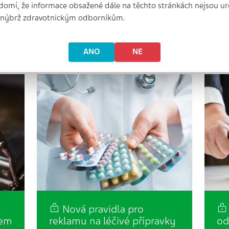
domí, že informace obsažené dále na těchto stránkách nejsou ur
rý
Spolu s koncem března tohoto roku
V u
ů
skončí i první čtvrtletí provozu
sně
, nýbrž zdravotnickým odborníkům.
nového systému evidence
nov
,
započitatelných doplatků a
jak
ochranných limitů souvisejících…
nyn
ANO
NE
Nová pravidla pro
dem
reklamu na léčivé přípravky
od