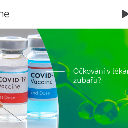
Očkování v léká
zubařů?