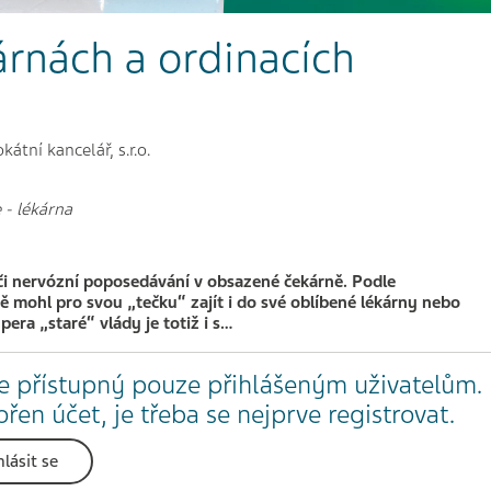
árnách a ordinacích
tní kancelář, s.r.o.
e
-
lékárna
či nervózní poposedávání v obsazené čekárně. Podle
ě mohl pro svou „tečku“ zajít i do své oblíbené lékárny nebo
pera „staré“ vlády je totiž i s…
e přístupný pouze přihlášeným uživatelům.
en účet, je třeba se nejprve registrovat.
hlásit se