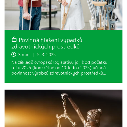
Povinná hlášení výpadků
zdravotnických prostředků
3 min. | 5. 3. 2025
Na základě evropské legislativy je již od počátku
roku 2025 (konkrétně od 10. ledna 2025) účinná
povinnost výrobců zdravotnických prostředků…