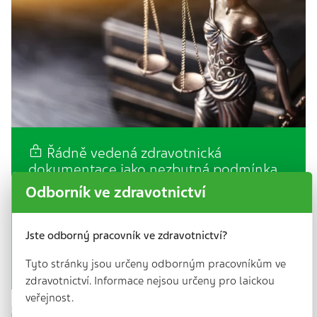
Řádně vedená zdravotnická
dokumentace jako nezbytná podmínka
pro úhradu…
Odborník ve zdravotnictví
3 min. | 17. 8. 2020
V této aktualitě se budeme věnovat aktuálnímu
Jste odborný pracovník ve zdravotnictví?
rozhodnutí Nejvyššího soudu týkajícímu se toho,
zda je řádně vedená zdravotnická dokumentace
Tyto stránky jsou určeny odborným pracovníkům ve
nezbytnou…
zdravotnictví. Informace nejsou určeny pro laickou
veřejnost.