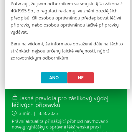
Potvrzuji, že jsem odborníkem ve smyslu § 2a zákona č.
40/1995 Sb., o regulaci reklamy, ve znění pozdějších
předpisů, čili osobou oprávněnou předepisovat léčivé
přípravky nebo osobou oprávněnou léčivé přípravky
vydávat.
Beru na vědomí, že informace obsažené dále na těchto
stránkách nejsou určeny laické veřejnosti, nýbrž
zdravotnickým odborníkům.
ANO
NE
Jasná pravidla pro zásilkový výdej
léčivých přípravků
3 min. | 3. 8. 2025
Právní aktualita přinášející přehled navrhované
novely vyhlášky o správné lékárenské praxi