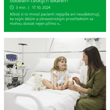
oddělení českých lékáren?
3 min. | 17. 10. 2024
Ačkoli si to mnozí pacienti nejspíše ani neuvědomují,
ke svým lékům a zdravotnickým prostředkům se
mohou dostat nejen přímo v…