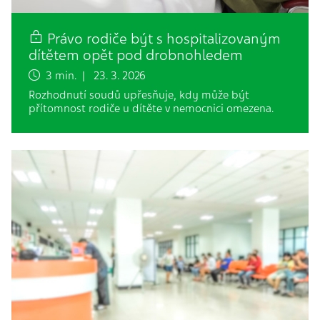
Právo rodiče být s hospitalizovaným
dítětem opět pod drobnohledem
3 min. | 23. 3. 2026
Rozhodnutí soudů upřesňuje, kdy může být
přítomnost rodiče u dítěte v nemocnici omezena.