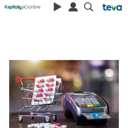
První tři měsíce provozu
nového systému evidence
započitatelných doplatků a
ochranných limitů