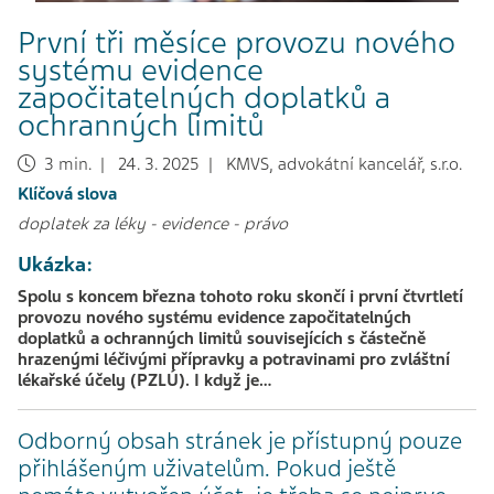
První tři měsíce provozu nového
systému evidence
započitatelných doplatků a
ochranných limitů
3 min. | 24. 3. 2025 | KMVS, advokátní kancelář, s.r.o.
Klíčová slova
doplatek za léky
-
evidence
-
právo
Ukázka:
Spolu s koncem března tohoto roku skončí i první čtvrtletí
provozu nového systému evidence započitatelných
doplatků a ochranných limitů souvisejících s částečně
hrazenými léčivými přípravky a potravinami pro zvláštní
lékařské účely (PZLÚ). I když je…
Odborný obsah stránek je přístupný pouze
přihlášeným uživatelům. Pokud ještě