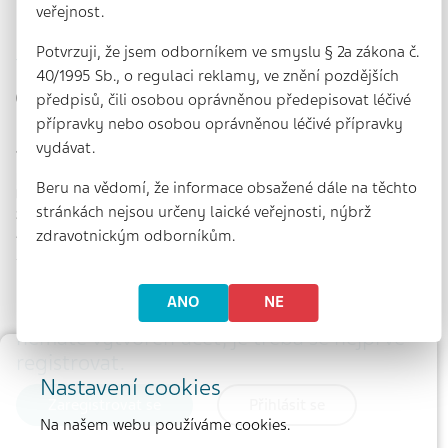
veřejnost.
Z kongresu EAHP aneb O nových
Potvrzuji, že jsem odborníkem ve smyslu § 2a zákona č.
výzvách nemocničních lékárníků
40/1995 Sb., o regulaci reklamy, ve znění pozdějších
11 min. | 7. 4. 2016 | redakce
předpisů, čili osobou oprávněnou předepisovat léčivé
přípravky nebo osobou oprávněnou léčivé přípravky
Ukázka:
vydávat.
7. 4. 2016 | Vídeň měla tu možnost již podruhé v průběhu
pěti let hostit kongres Evropské asociace nemocničních
Beru na vědomí, že informace obsažené dále na těchto
lékárníků (EAHP). V řadách přednášejících i posluchačů byli
stránkách nejsou určeny laické veřejnosti, nýbrž
zdravotničtí odborníci z blízkých i dalekých koutů Evropy,
Ameriky, Asie i…
zdravotnickým odborníkům.
Odborný obsah stránek je přístupný pouze
ANO
NE
přihlášeným uživatelům. Pokud ještě
nemáte vytvořen účet, je třeba se nejprve
registrovat.
Nastavení cookies
Zaregistrovat se
Přihlásit se
Na našem webu používáme cookies.