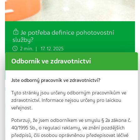
Je potřeba definice pohotovostní
služby?
2 min. | 17. 12. 2025
Když se řekne „lékařská pohotovost“, většině lidí se
Odborník ve zdravotnictví
vybaví nekonečné čekání v potemnělé čekárně. V
rámci veřejného prostoru se pravidelně…
Jste odborný pracovník ve zdravotnictví?
Tyto stránky jsou určeny odborným pracovníkům ve
zdravotnictví. Informace nejsou určeny pro laickou
veřejnost.
Potvrzuji, že jsem odborníkem ve smyslu § 2a zákona č.
40/1995 Sb., o regulaci reklamy, ve znění pozdějších
předpisů, čili osobou oprávněnou předepisovat léčivé