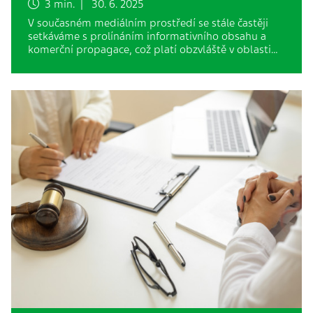
3 min. | 30. 6. 2025
V současném mediálním prostředí se stále častěji
setkáváme s prolínáním informativního obsahu a
komerční propagace, což platí obzvláště v oblasti…