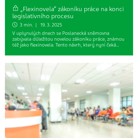
„Flexinovela“ zákoníku práce na konci
legislativního procesu
3 min. | 19. 3. 2025
V uplynulých dnech se Poslanecká sněmovna
zabývala důležitou novelou zákoníku práce, známou
též jako flexinovela. Tento návrh, který nyní čeká…