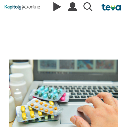
Zadavatel, zpracovatel,
a/nebo šiřitel reklamy?