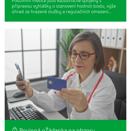
Podzimní měsíce jsou každoročně spojeny s
přípravou vyhlášky o stanovení hodnot bodu, výše
úhrad za hrazené služby a regulačních omezení…
Povinná eŽádanka na obzoru