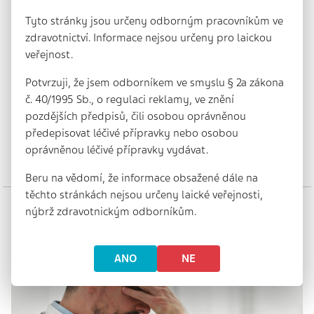
Tyto stránky jsou určeny odborným pracovníkům ve
zdravotnictví. Informace nejsou určeny pro laickou
veřejnost.
Terapeutická inercie si svou daň
Potvrzuji, že jsem odborníkem ve smyslu § 2a zákona
vybírá s odstupem -
č. 40/1995 Sb., o regulaci reklamy, ve znění
pozdějších předpisů, čili osobou oprávněnou
14 min. | 3. 1. 2025
předepisovat léčivé přípravky nebo osobou
SouhrnI přes rozvoj moderní terapie se v České republice
kardiovaskulární onemocnění stále drží na špici příčin
oprávněnou léčivé přípravky vydávat.
úmrtí. Jejich dopad lze…
Beru na vědomí, že informace obsažené dále na
těchto stránkách nejsou určeny laické veřejnosti,
nýbrž zdravotnickým odborníkům.
ANO
NE