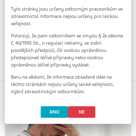
Tyto stránky jsou určeny odborným pracovníkům ve
zdravotnictví. Informace nejsou určeny pro laickou
veřejnost.
Terapeutická inercie si svou daň
Potvrzuji, že jsem odborníkem ve smyslu § 2a zákona
vybírá s odstupem -
č. 40/1995 Sb., o regulaci reklamy, ve znění
pozdějších předpisů, čili osobou oprávněnou
14 min. | 3. 1. 2025
předepisovat léčivé přípravky nebo osobou
SouhrnI přes rozvoj moderní terapie se v České republice
kardiovaskulární onemocnění stále drží na špici příčin
oprávněnou léčivé přípravky vydávat.
úmrtí. Jejich dopad lze…
Beru na vědomí, že informace obsažené dále na
těchto stránkách nejsou určeny laické veřejnosti,
nýbrž zdravotnickým odborníkům.
ANO
NE