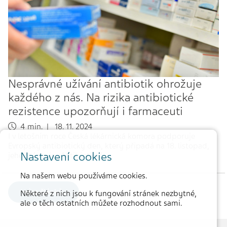
Nesprávné užívání antibiotik ohrožuje
každého z nás. Na rizika antibiotické
rezistence upozorňují i farmaceuti
4 min. | 18. 11. 2024
I v letošním roce Česká lékárnická komora podporuje
Evropský antibiotický den, který připadá na 18. listopad,
Nastavení cookies
jehož téma je „Antibiotická…
Na našem webu používáme cookies.
více článků
Některé z nich jsou k fungování stránek nezbytné,
ale o těch ostatních můžete rozhodnout sami.