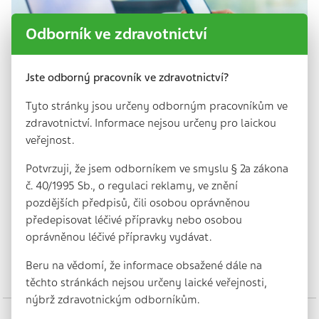
Odborník ve zdravotnictví
Jste odborný pracovník ve zdravotnictví?
Tyto stránky jsou určeny odborným pracovníkům ve
zdravotnictví. Informace nejsou určeny pro laickou
veřejnost.
Lékárníci jako strážci bezpečné léčby.
Potvrzuji, že jsem odborníkem ve smyslu § 2a zákona
Díky svému vzdělání a s pomocí
č. 40/1995 Sb., o regulaci reklamy, ve znění
lékového záznamu odhalují chyby v
pozdějších předpisů, čili osobou oprávněnou
předepisování léků
předepisovat léčivé přípravky nebo osobou
4 min. | 18. 4. 2025
oprávněnou léčivé přípravky vydávat.
Farmaceuti mají již pět let možnost nahlížet do lékového
záznamu pacientů, což výrazně přispívá k zajištění
Beru na vědomí, že informace obsažené dále na
bezpečné farmakoterapie a efektivní…
těchto stránkách nejsou určeny laické veřejnosti,
nýbrž zdravotnickým odborníkům.