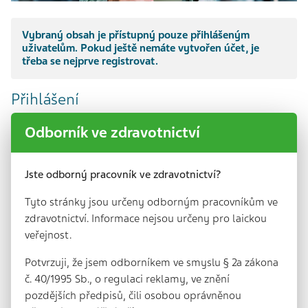
Vybraný obsah je přístupný pouze přihlášeným
uživatelům. Pokud ještě nemáte vytvořen účet, je
třeba se nejprve registrovat.
Přihlášení
Odborník ve zdravotnictví
Jste odborný pracovník ve zdravotnictví?
Tyto stránky jsou určeny odborným pracovníkům ve
Přihlásit se
Ztracené heslo
zdravotnictví. Informace nejsou určeny pro laickou
veřejnost.
Vytvoření účtu
Potvrzuji, že jsem odborníkem ve smyslu § 2a zákona
č. 40/1995 Sb., o regulaci reklamy, ve znění
pozdějších předpisů, čili osobou oprávněnou