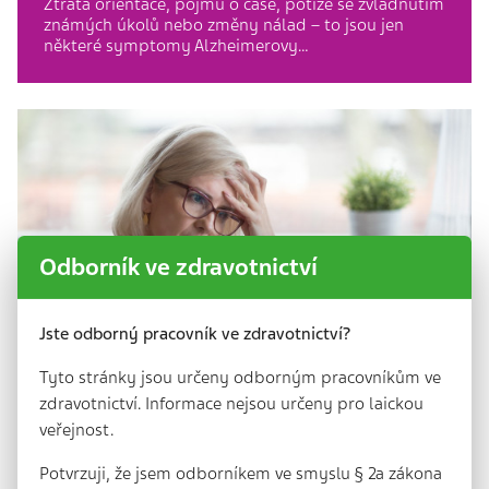
Ztráta orientace, pojmu o čase, potíže se zvládnutím
známých úkolů nebo změny nálad – to jsou jen
některé symptomy Alzheimerovy…
Odborník ve zdravotnictví
Jste odborný pracovník ve zdravotnictví?
Tyto stránky jsou určeny odborným pracovníkům ve
zdravotnictví. Informace nejsou určeny pro laickou
veřejnost.
Potvrzuji, že jsem odborníkem ve smyslu § 2a zákona
Hesla k e-mailu, jména kolegů a datum