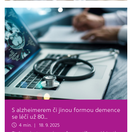
S alzheimerem či jinou formou demence
se léčí už 80…
4 min. | 18. 9. 2025