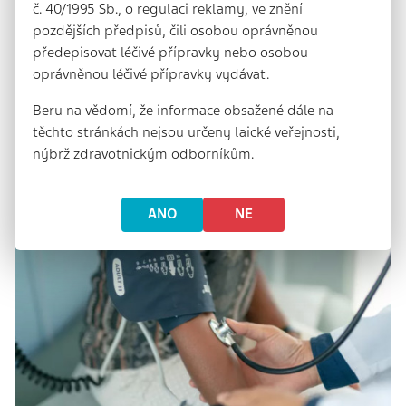
č. 40/1995 Sb., o regulaci reklamy, ve znění
narozenin partnera si…
pozdějších předpisů, čili osobou oprávněnou
3 min. | 2. 7. 2025
předepisovat léčivé přípravky nebo osobou
Zapomínání jmen, hesel nebo důležitých dat nemusí
oprávněnou léčivé přípravky vydávat.
být jen projevem běžné únavy. Může jít o první
signál, že bychom měli…
Beru na vědomí, že informace obsažené dále na
těchto stránkách nejsou určeny laické veřejnosti,
nýbrž zdravotnickým odborníkům.
ANO
NE