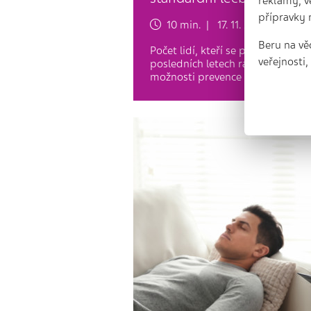
reklamy, v
přípravky 
10 min. | 17. 11. 2023
Beru na vě
Počet lidí, kteří se potýkají s 
veřejnosti
posledních letech razantně vzrost
možnosti prevence a léčby,…