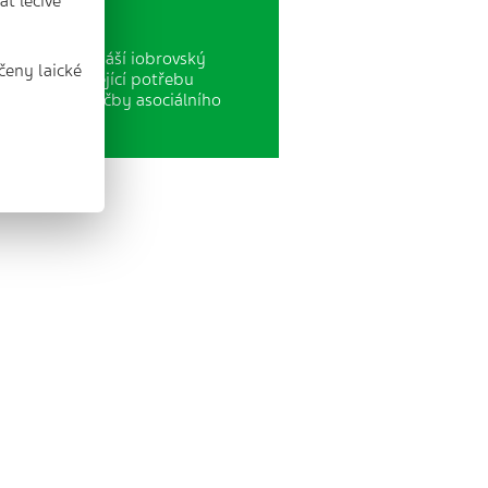
t léčivé
postupně přináší iobrovský
čeny laické
 astím související potřebu
. Namožnosti léčby asociálního