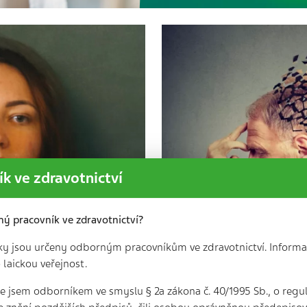
k ve zdravotnictví
ný pracovník ve zdravotnictví?
ky jsou určeny odborným pracovníkům ve zdravotnictví. Informa
 laickou veřejnost.
ími onemocněními
Demence si zasluh
 že jsem odborníkem ve smyslu § 2a zákona č. 40/1995 Sb., o regu
porozumění