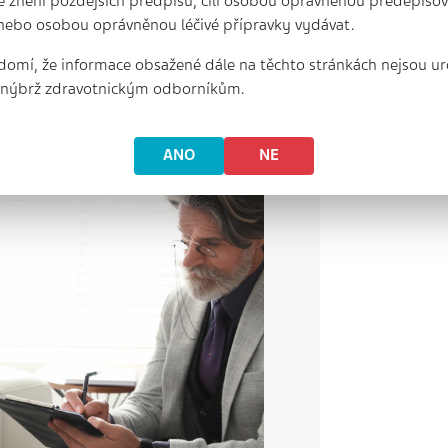
e znění pozdějších předpisů, čili osobou oprávněnou předepisova
nebo osobou oprávněnou léčivé přípravky vydávat.
17 min. | 3. 1. 2022
Stárnutí populace ssebou 
domí, že informace obsažené dále na těchto stránkách nejsou ur
duševním onemocněním, v
nárůst počtu lidí sdemencí
, nýbrž zdravotnickým odborníkům.
l. Přestože existují účinné
připravit senatuto situaci
zajištění…
ANO
NE