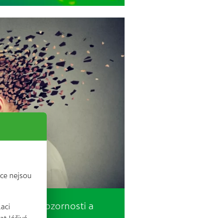
ce nejsou
uje více pozornosti a
laci