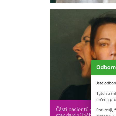
Odborní
Jste odbor
Tyto strán
určeny pro
Části pacientů s duševn
Potvrzuji,
standardní léčba nezabírá