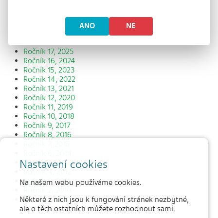
Číslo 3/2013
Číslo 4/2013
ANO
NE
Ročníky:
Ročník 17, 2025
Ročník 16, 2024
Ročník 15, 2023
Ročník 14, 2022
Ročník 13, 2021
Ročník 12, 2020
Ročník 11, 2019
Ročník 10, 2018
Ročník 9, 2017
Ročník 8, 2016
Ročník 7, 2015
Ročník 6, 2014
Nastavení cookies
Ročník 5, 2013
Ročník 4, 2012
Ročník 3, 2011
Na našem webu používáme cookies.
Ročník 2, 2010
Některé z nich jsou k fungování stránek nezbytné,
Ročník 1, 2009
ale o těch ostatních můžete rozhodnout sami.