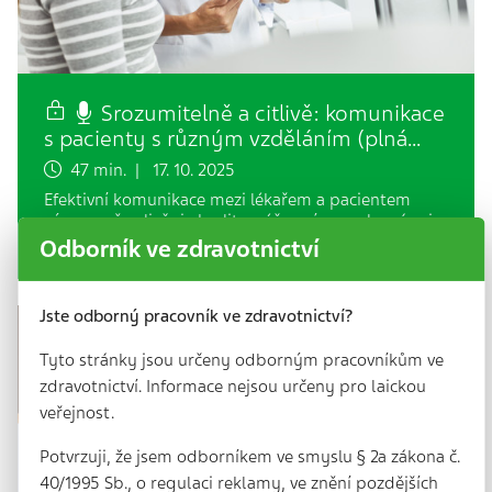
Srozumitelně a citlivě: komunikace
s pacienty s různým vzděláním (plná…
47 min. | 17. 10. 2025
Efektivní komunikace mezi lékařem a pacientem
významně ovlivňuje kvalitu péče, míru spolupráce i
výsledky léčby. Tento článek se zabývá možnostmi…
Odborník ve zdravotnictví
Jste odborný pracovník ve zdravotnictví?
Tyto stránky jsou určeny odborným pracovníkům ve
zdravotnictví. Informace nejsou určeny pro laickou
veřejnost.
Potvrzuji, že jsem odborníkem ve smyslu § 2a zákona č.
40/1995 Sb., o regulaci reklamy, ve znění pozdějších