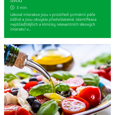
úvod
3 min.
Lékové interakce jsou v prostředí primární péče
běžné a jsou obvykle předvídatelné. Identifikace
nejdůležitějších a klinicky relevantních lékových
interakcí v…