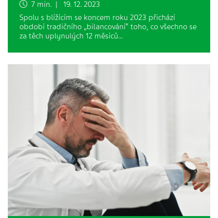
7 min. | 19. 12. 2023
Spolu s blížícím se koncem roku 2023 přichází
období tradičního „bilancování“ toho, co všechno se
za těch uplynulých 12 měsíců…