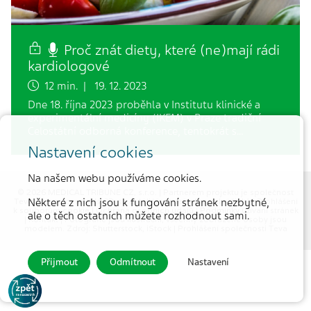
Proč znát diety, které (ne)mají rádi
kardiologové
12 min. | 19. 12. 2023
Dne 18. října 2023 proběhla v Institutu klinické a
experimentální medicíny (IKEM) v Praze tradiční
Celostátní odborná konference, tentokrát s…
Nastavení cookies
Na našem webu používáme cookies.
© 2026 MEDICAL TRIBUNE CZ, s.r.o. |
Partnerem projektu je společnost
Některé z nich jsou k fungování stránek nezbytné,
Teva Pharmaceuticals CR, s.r.o.
|
Hlášení nežádoucích účinků
|
Prohlášení
k souborům cookie
|
Ochrana osobních údajů
|
Podmínky užívaní stránek
ale o těch ostatních můžete rozhodnout sami.
|
Kontakt
| Fotografie jsou ilustrační, všechny zobrazené osoby jsou
modelem. Zdroj: Shutterstock, iStock |
Prohlášení společnosti Teva
Přijmout
Odmítnout
Nastavení