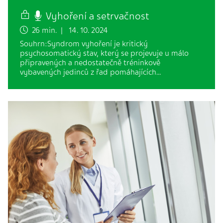
Vyhoření a setrvačnost
26 min. | 14. 10. 2024
Souhrn:Syndrom vyhoření je kritický
psychosomatický stav, který se projevuje u málo
připravených a nedostatečně tréninkově
vybavených jedinců z řad pomáhajících…