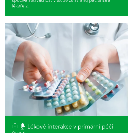
spočívá setrvačnost v léčbě ze strany pacienta a
lékaře z…
Lékové interakce v primární péči –