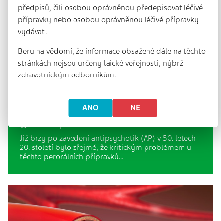
předpisů, čili osobou oprávněnou předepisovat léčivé
přípravky nebo osobou oprávněnou léčivé přípravky
vydávat.
Beru na vědomí, že informace obsažené dále na těchto
stránkách nejsou určeny laické veřejnosti, nýbrž
zdravotnickým odborníkům.
Proč preferovat dlouhodobě
působící injekční antipsychotika druhé
ANO
NE
generace
13 min. | 1. 1. 2024
Již brzy po zavedení antipsychotik (AP) v 50. letech
20. století bylo zřejmé, že kritickým problémem u
těchto perorálních přípravků…